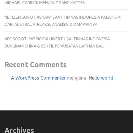
MICHAEL CARRICK MENURUT SANG KAPTEN
NETIZEN SOROT ASNAWI SAAT TIMNAS INDONESIA KALAH 0-4
DARI AUSTRALIA: REAKSI, ANALISIS & DAMPAKNYA
AFC SOROTI PATRICK KLUIVERT USAI TIMNAS INDONESIA
BUNGKAM CHINA & SENTIL PEMUSATAN LATIHAN BALI
Recent Comments
A WordPress Commenter
mengenai
Hello world!
Archives