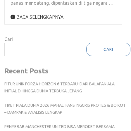
panas mendatang, dipentaskan di tiga negara …
BACA SELENGKAPNYA
Cari
CARI
Recent Posts
FITUR UNIK FORZA HORIZON 6 TERBARU: DARI BALAPAN ALA
INITIAL D HINGGA DUNIA TERBUKA JEPANG
TIKET PIALA DUNIA 2026 MAHAL, FANS INGGRIS PROTES & BOIKOT
– DAMPAK & ANALISIS LENGKAP
PENYEBAB MANCHESTER UNITED BISA MEROKET BERSAMA