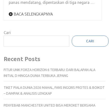
panas mendatang, dipentaskan di tiga negara …
BACA SELENGKAPNYA
Cari
CARI
Recent Posts
FITUR UNIK FORZA HORIZON 6 TERBARU: DARI BALAPAN ALA
INITIAL D HINGGA DUNIA TERBUKA JEPANG
TIKET PIALA DUNIA 2026 MAHAL, FANS INGGRIS PROTES & BOIKOT
– DAMPAK & ANALISIS LENGKAP
PENYEBAB MANCHESTER UNITED BISA MEROKET BERSAMA