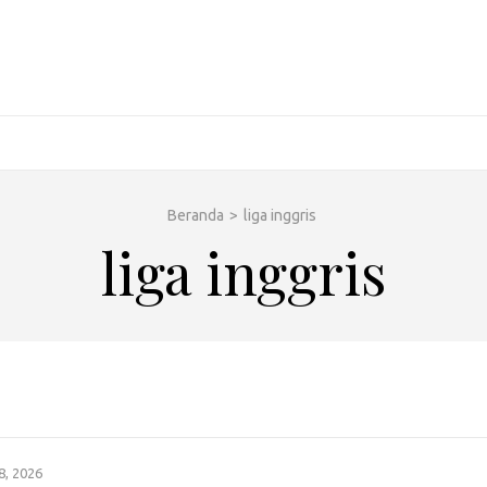
Beranda
>
liga inggris
liga inggris
8, 2026