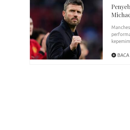
Penyeb
Michae
Manchest
performa
kepemimp
BACA