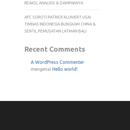
REAKSI, ANALISIS & DAMPAKNYA
AFC SOROTI PATRICK KLUIVERT USAI
TIMNAS INDONESIA BUNGKAM CHINA &
SENTIL PEMUSATAN LATIHAN BALI
Recent Comments
A WordPress Commenter
mengenai
Hello world!