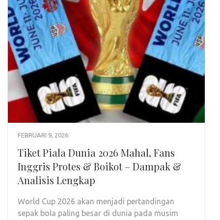
FEBRUARI 9, 2026
Tiket Piala Dunia 2026 Mahal, Fans
Inggris Protes & Boikot – Dampak &
Analisis Lengkap
World Cup 2026 akan menjadi pertandingan
sepak bola paling besar di dunia pada musim