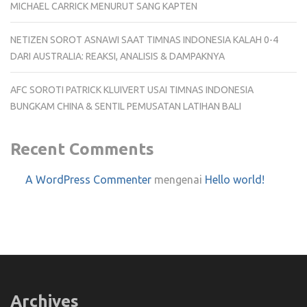
MICHAEL CARRICK MENURUT SANG KAPTEN
NETIZEN SOROT ASNAWI SAAT TIMNAS INDONESIA KALAH 0-4
DARI AUSTRALIA: REAKSI, ANALISIS & DAMPAKNYA
AFC SOROTI PATRICK KLUIVERT USAI TIMNAS INDONESIA
BUNGKAM CHINA & SENTIL PEMUSATAN LATIHAN BALI
Recent Comments
A WordPress Commenter
mengenai
Hello world!
Archives