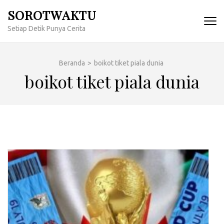
Lompat
SOROTWAKTU
ke
Setiap Detik Punya Cerita
konten
(Tekan
Enter)
Beranda
>
boikot tiket piala dunia
boikot tiket piala dunia