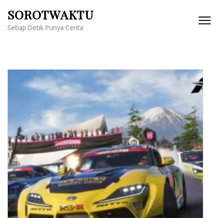
Lompat
SOROTWAKTU
ke
Setiap Detik Punya Cerita
konten
(Tekan
Enter)